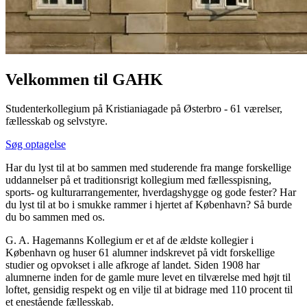
Velkommen til GAHK
Studenterkollegium på Kristianiagade på Østerbro - 61 værelser,
fællesskab og selvstyre.
Søg optagelse
Har du lyst til at bo sammen med studerende fra mange forskellige
uddannelser på et traditionsrigt kollegium med fællesspisning,
sports- og kulturarrangementer, hverdagshygge og gode fester? Har
du lyst til at bo i smukke rammer i hjertet af København? Så burde
du bo sammen med os.
G. A. Hagemanns Kollegium er et af de ældste kollegier i
København og huser 61 alumner indskrevet på vidt forskellige
studier og opvokset i alle afkroge af landet. Siden 1908 har
alumnerne inden for de gamle mure levet en tilværelse med højt til
loftet, gensidig respekt og en vilje til at bidrage med 110 procent til
et enestående fællesskab.