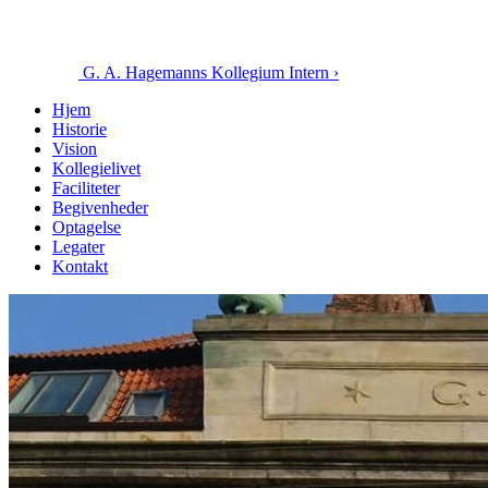
G. A. Hagemanns Kollegium
Intern ›
Hjem
Historie
Vision
Kollegielivet
Faciliteter
Begivenheder
Optagelse
Legater
Kontakt